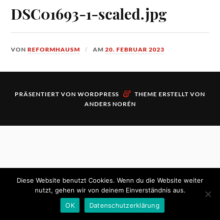
DSC01693-1-scaled.jpg
VON
REFORMHAUSM
AM
20. FEBRUAR 2023
&
PRÄSENTIERT VON
WORDPRESS
THEME ERSTELLT VON
ANDERS NORÉN
Diese Website benutzt Cookies. Wenn du die Website weiter
nutzt, gehen wir von deinem Einverständnis aus.
OK
Datenschutzerklärung